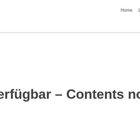
skip navi
Home
erfügbar – Contents n