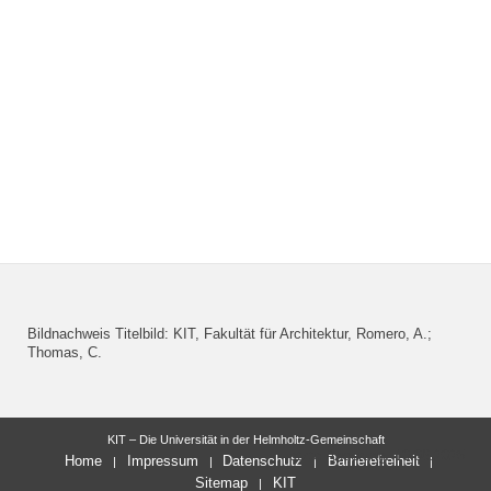
Bildnachweis Titelbild: KIT, Fakultät für Architektur, Romero, A.;
Thomas, C.
KIT – Die Universität in der Helmholtz-Gemeinschaft
letzte Änderung: 10.06.2025
Home
Impressum
Datenschutz
Barrierefreiheit
Sitemap
KIT