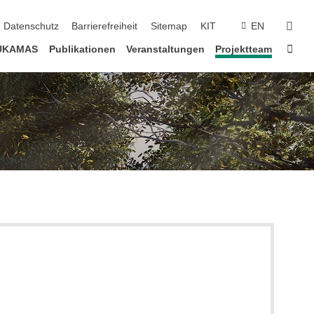
en
suc
Datenschutz
Barrierefreiheit
Sitemap
KIT
EN
Star
UKAMAS
Publikationen
Veranstaltungen
Projektteam